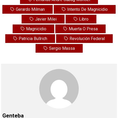
Gerardo Milman
Intento De Magnicidio
Javier Milei
Libro
Magnicidio
Muerta O Presa
Patricia Bullrich
Revolución Federal
Sergio Massa
Genteba