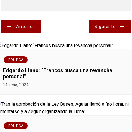
N
Anterior
Siguiente
a
v
POLITICA
e
Edgardo Llano: “Francos busca una revancha
g
personal”
14 junio, 2024
a
c
i
ó
POLITICA