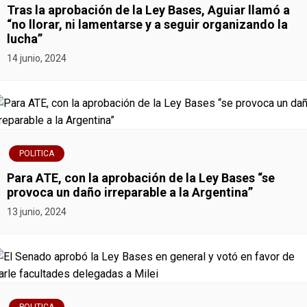
Tras la aprobación de la Ley Bases, Aguiar llamó a
n
“no llorar, ni lamentarse y a seguir organizando la
lucha”
d
14 junio, 2024
e
e
n
POLITICA
t
Para ATE, con la aprobación de la Ley Bases “se
r
provoca un daño irreparable a la Argentina”
13 junio, 2024
a
d
a