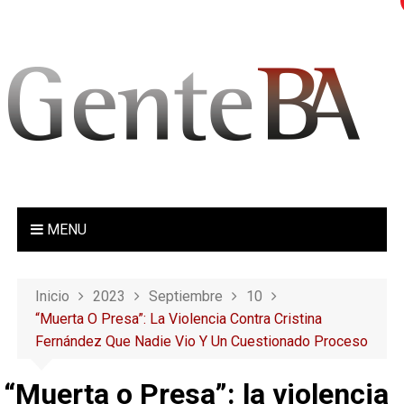
S
a
l
t
a
r
a
l
c
o
MENU
n
t
e
Inicio
2023
Septiembre
10
n
“Muerta O Presa”: La Violencia Contra Cristina
i
Fernández Que Nadie Vio Y Un Cuestionado Proceso
d
o
“Muerta o Presa”: la violencia