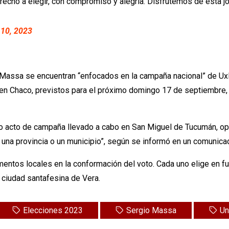
erecho a elegir, con compromiso y alegría. Disfrutemos de esta j
10, 2023
 a Massa se encuentran “enfocados en la campaña nacional” de UxP
 en Chaco, previstos para el próximo domingo 17 de septiembre
 acto de campaña llevado a cabo en San Miguel de Tucumán, opinó
 una provincia o un municipio”, según se informó en un comunica
mentos locales en la conformación del voto. Cada uno elige en fu
a ciudad santafesina de Vera.
Elecciones 2023
Sergio Massa
Un