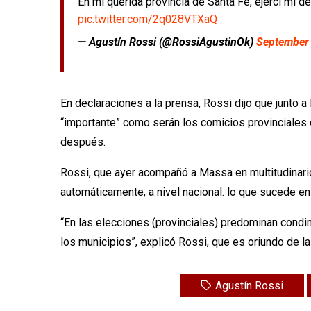
En mi querida provincia de Santa Fe, ejercí mi d
pic.twitter.com/2q028VTXaQ
— Agustín Rossi (@RossiAgustinOk)
September 
En declaraciones a la prensa, Rossi dijo que junto
“importante” como serán los comicios provinciales
después.
Rossi, que ayer acompañó a Massa en multitudinario
automáticamente, a nivel nacional. lo que sucede en
“En las elecciones (provinciales) predominan condi
los municipios”, explicó Rossi, que es oriundo de l
Agustín Rossi