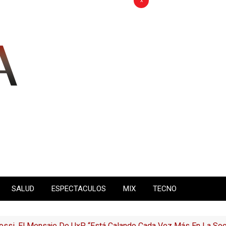
x
SALUD
ESPECTACULOS
MIX
TECNO
ossi, El Mensaje De UxP “está Calando Cada Vez Más En La Soc