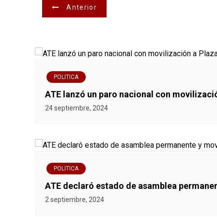
N
Anterior
a
v
e
POLITICA
g
ATE lanzó un paro nacional con movilizaci
a
24 septiembre, 2024
c
i
ó
POLITICA
ATE declaró estado de asamblea permanent
n
2 septiembre, 2024
d