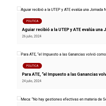
e
e
POLITICA
n
Aguiar recibió a la UTEP y ATE evalúa una 
26 julio, 2024
t
r
a
POLITICA
d
Para ATE, “el Impuesto a las Ganancias vo
a
24 julio, 2024
s