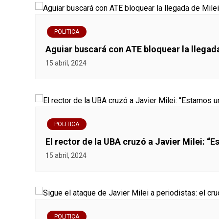
v
e
POLITICA
g
Aguiar buscará con ATE bloquear la llegada
a
15 abril, 2024
c
i
ó
POLITICA
El rector de la UBA cruzó a Javier Milei: 
n
15 abril, 2024
d
e
e
POLITICA