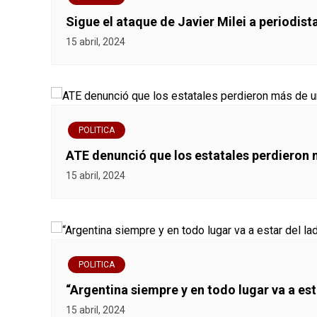
n
Sigue el ataque de Javier Milei a periodista
15 abril, 2024
t
r
a
POLITICA
d
ATE denunció que los estatales perdieron m
a
15 abril, 2024
s
POLITICA
“Argentina siempre y en todo lugar va a est
15 abril, 2024