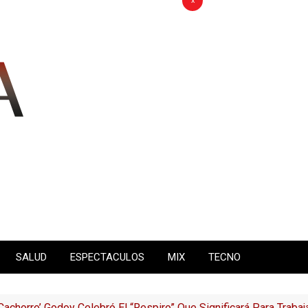
x
SALUD
ESPECTACULOS
MIX
TECNO
Cachorro’ Godoy Celebró El “respiro” Que Significará Para Trab