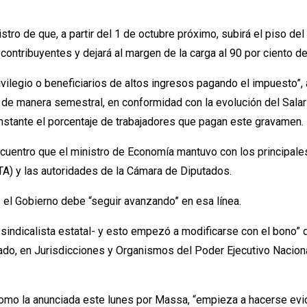
istro de que, a partir del 1 de octubre próximo, subirá el piso 
ontribuyentes y dejará al margen de la carga al 90 por ciento de
rivilegio o beneficiarios de altos ingresos pagando el impuesto
e de manera semestral, en conformidad con la evolución del Sala
onstante el porcentaje de trabajadores que pagan este gravamen.
ncuentro que el ministro de Economía mantuvo con los principales
TA) y las autoridades de la Cámara de Diputados.
e el Gobierno debe “seguir avanzando” en esa línea.
sindicalista estatal- y esto empezó a modificarse con el bono”
vado, en Jurisdicciones y Organismos del Poder Ejecutivo Naciona
o la anunciada este lunes por Massa, “empieza a hacerse eviden