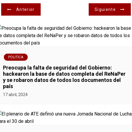
N
Anterior
Siguiente
a
v
e
g
POLITICA
Preocupa la falta de seguridad del Gobierno:
a
hackearon la base de datos completa del ReNaPer
y se robaron datos de todos los documentos del
c
país
i
17 abril, 2024
ó
n