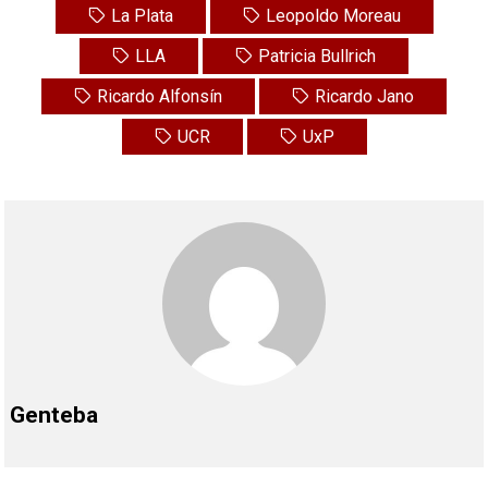
La Plata
Leopoldo Moreau
LLA
Patricia Bullrich
Ricardo Alfonsín
Ricardo Jano
UCR
UxP
Genteba