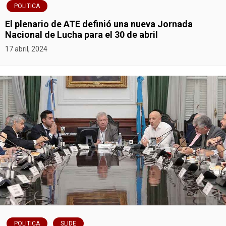
d
POLITICA
e
El plenario de ATE definió una nueva Jornada
Nacional de Lucha para el 30 de abril
e
17 abril, 2024
n
t
r
a
d
a
s
POLITICA
SLIDE