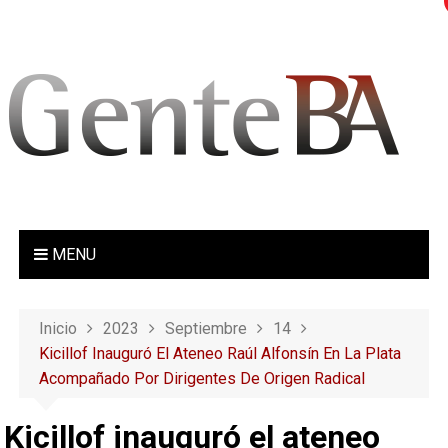
S
a
l
t
a
r
a
l
c
o
MENU
n
t
e
Inicio
2023
Septiembre
14
n
Kicillof Inauguró El Ateneo Raúl Alfonsín En La Plata
i
Acompañado Por Dirigentes De Origen Radical
d
o
Kicillof inauguró el ateneo