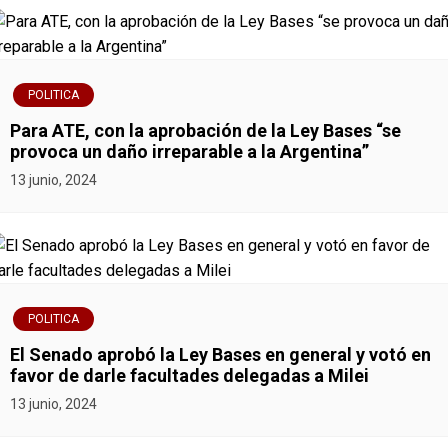
e
n
POLITICA
t
Para ATE, con la aprobación de la Ley Bases “se
r
provoca un daño irreparable a la Argentina”
13 junio, 2024
a
d
a
s
POLITICA
El Senado aprobó la Ley Bases en general y votó en
favor de darle facultades delegadas a Milei
13 junio, 2024