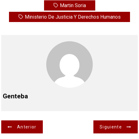
Martin Soria
Ministerio De Justicia Y Derechos Humanos
Genteba
N
Anterior
Siguiente