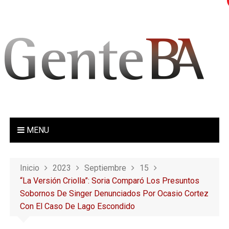
S
a
l
t
a
r
a
l
c
o
MENU
n
t
e
Inicio
2023
Septiembre
15
n
“La Versión Criolla”: Soria Comparó Los Presuntos
i
Sobornos De Singer Denunciados Por Ocasio Cortez
d
Con El Caso De Lago Escondido
o