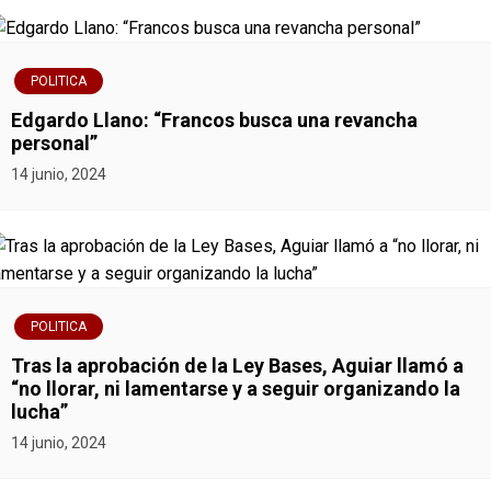
a
v
POLITICA
e
Edgardo Llano: “Francos busca una revancha
g
personal”
14 junio, 2024
a
c
i
ó
POLITICA
Tras la aprobación de la Ley Bases, Aguiar llamó a
n
“no llorar, ni lamentarse y a seguir organizando la
lucha”
d
14 junio, 2024
e