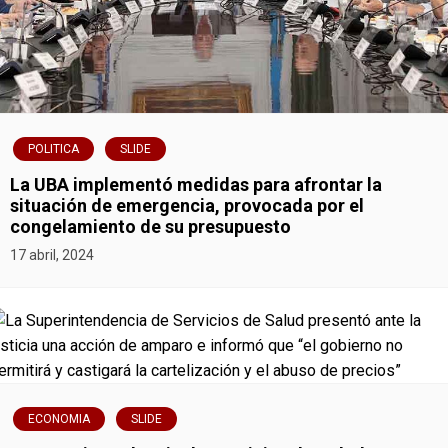
a
c
i
ó
POLITICA
SLIDE
n
La UBA implementó medidas para afrontar la
situación de emergencia, provocada por el
d
congelamiento de su presupuesto
17 abril, 2024
e
e
n
t
ECONOMIA
SLIDE