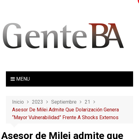
S
a
l
t
a
r
a
l
c
o
MENU
n
t
e
Inicio
2023
Septiembre
21
n
Asesor De Milei Admite Que Dolarización Genera
i
“mayor Vulnerabilidad” Frente A Shocks Externos
d
o
Asesor de Milei admite que