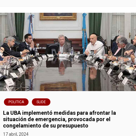
n
t
r
a
d
a
s
POLITICA
SLIDE
La UBA implementó medidas para afrontar la
situación de emergencia, provocada por el
congelamiento de su presupuesto
17 abril, 2024