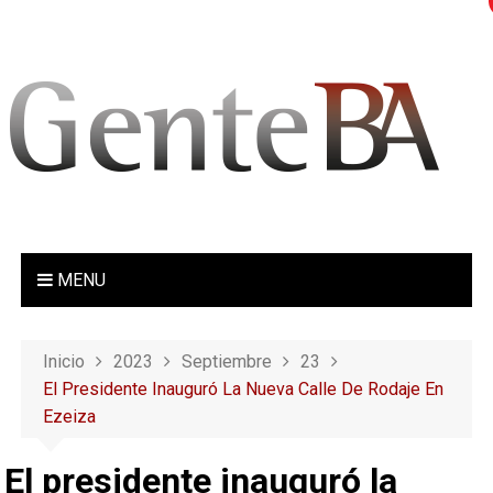
S
a
l
t
a
r
a
l
c
o
MENU
n
t
e
Inicio
2023
Septiembre
23
n
El Presidente Inauguró La Nueva Calle De Rodaje En
i
Ezeiza
d
o
El presidente inauguró la