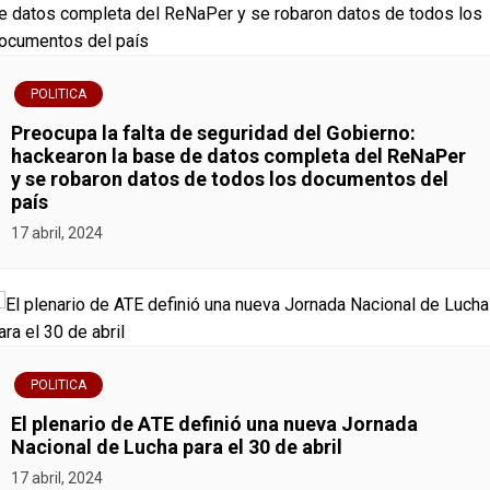
v
e
g
POLITICA
Preocupa la falta de seguridad del Gobierno:
a
hackearon la base de datos completa del ReNaPer
y se robaron datos de todos los documentos del
c
país
i
17 abril, 2024
ó
n
d
POLITICA
e
El plenario de ATE definió una nueva Jornada
Nacional de Lucha para el 30 de abril
e
17 abril, 2024