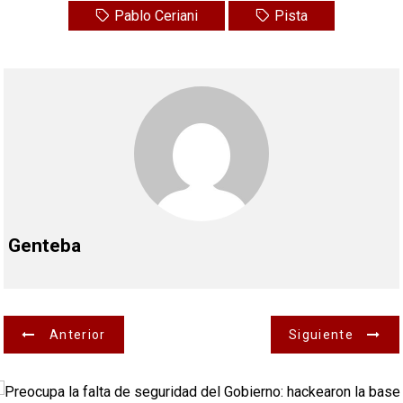
Pablo Ceriani
Pista
Genteba
N
Anterior
Siguiente
a