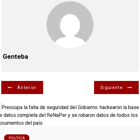
Genteba
N
Anterior
Siguiente
a
v
e
POLITICA