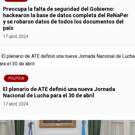
g
Preocupa la falta de seguridad del Gobierno:
a
hackearon la base de datos completa del ReNaPer
y se robaron datos de todos los documentos del
c
país
i
17 abril, 2024
ó
n
d
POLITICA
e
El plenario de ATE definió una nueva Jornada
Nacional de Lucha para el 30 de abril
e
17 abril, 2024
n
t