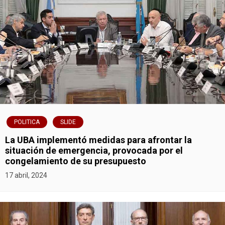
r
a
d
a
s
POLITICA
SLIDE
La UBA implementó medidas para afrontar la
situación de emergencia, provocada por el
congelamiento de su presupuesto
17 abril, 2024