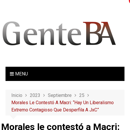
S
a
l
t
a
r
a
l
c
o
MENU
n
t
e
Inicio
2023
Septiembre
25
n
Morales Le Contestó A Macri: “Hay Un Liberalismo
i
Extremo Contagioso Que Desperfila A JxC”
d
o
Morales le contestó a Macri: