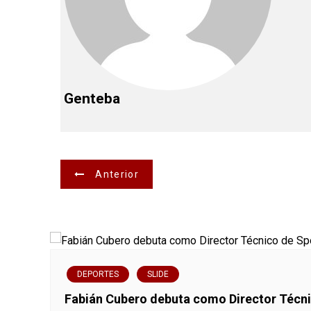
Genteba
N
Anterior
a
v
e
DEPORTES
SLIDE
g
Fabián Cubero debuta como Director Técnic