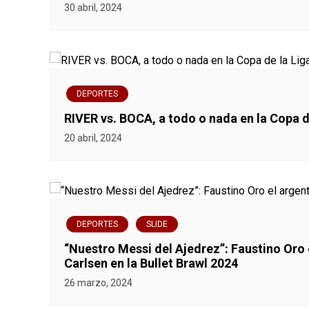
a
30 abril, 2024
c
i
ó
DEPORTES
RIVER vs. BOCA, a todo o nada en la Copa 
n
20 abril, 2024
d
e
e
DEPORTES
SLIDE
n
“Nuestro Messi del Ajedrez”: Faustino Oro
Carlsen en la Bullet Brawl 2024
t
26 marzo, 2024
r