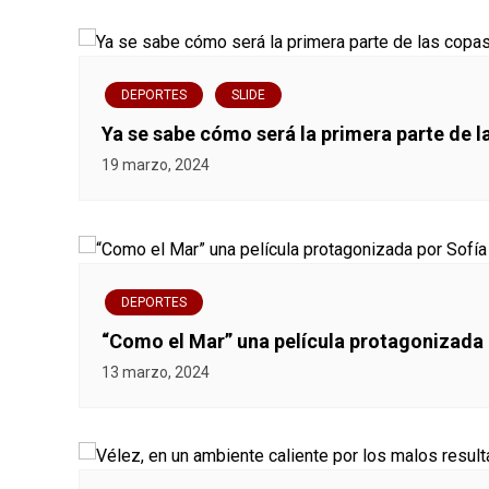
a
d
DEPORTES
SLIDE
a
Ya se sabe cómo será la primera parte de 
19 marzo, 2024
s
DEPORTES
“Como el Mar” una película protagonizada
13 marzo, 2024