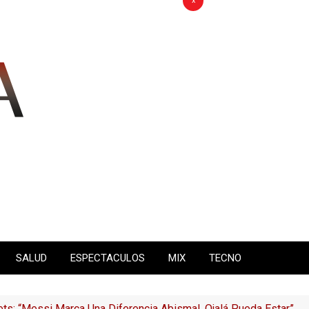
x
SALUD
ESPECTACULOS
MIX
TECNO
ts: “Messi Marca Una Diferencia Abismal, Ojalá Pueda Estar”