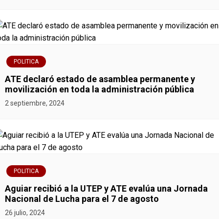
c
i
ó
POLITICA
n
ATE declaró estado de asamblea permanente y
movilización en toda la administración pública
d
2 septiembre, 2024
e
e
n
POLITICA
t
Aguiar recibió a la UTEP y ATE evalúa una Jornada
r
Nacional de Lucha para el 7 de agosto
26 julio, 2024