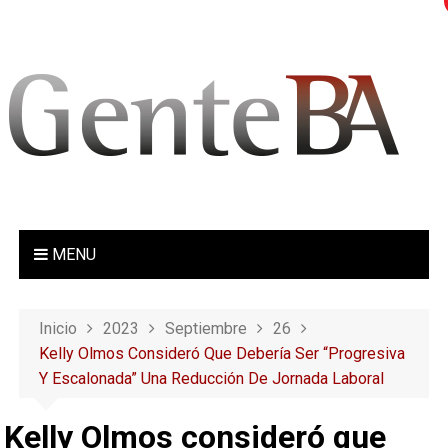
S
a
l
t
a
r
a
l
c
o
MENU
n
t
e
Inicio
2023
Septiembre
26
n
Kelly Olmos Consideró Que Debería Ser “progresiva
i
Y Escalonada” Una Reducción De Jornada Laboral
d
o
Kelly Olmos consideró que