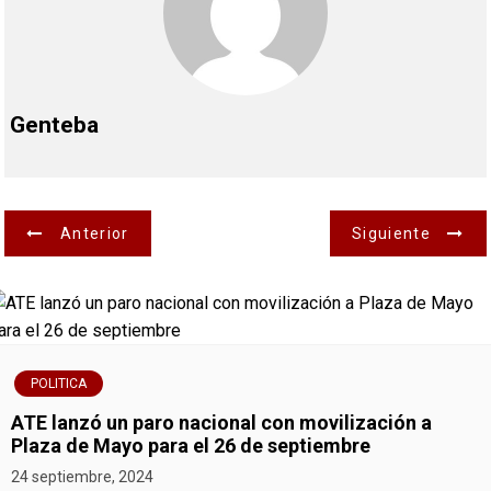
Genteba
N
Anterior
Siguiente
a
v
e
POLITICA
g
ATE lanzó un paro nacional con movilización a
Plaza de Mayo para el 26 de septiembre
a
24 septiembre, 2024