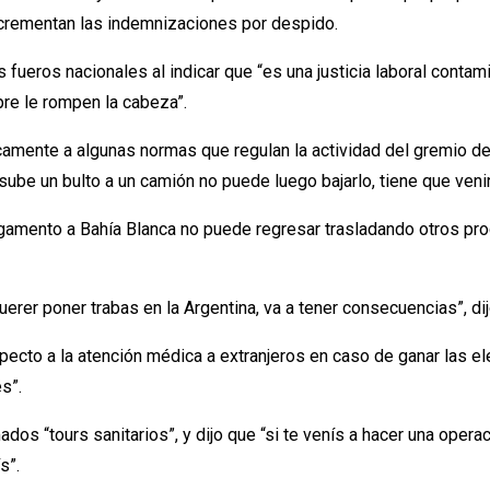
incrementan las indemnizaciones por despido.
 fueros nacionales al indicar que “es una justicia laboral conta
pre le rompen la cabeza”.
ficamente a algunas normas que regulan la actividad del gremio 
ube un bulto a un camión no puede luego bajarlo, tiene que venir
gamento a Bahía Blanca no puede regresar trasladando otros pro
erer poner trabas en la Argentina, va a tener consecuencias”, dijo
respecto a la atención médica a extranjeros en caso de ganar las
s”.
ados “tours sanitarios”, y dijo que “si te venís a hacer una opera
s”.