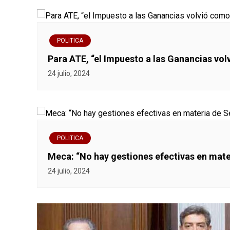
r
a
POLITICA
d
Para ATE, “el Impuesto a las Ganancias vo
a
24 julio, 2024
s
POLITICA
Meca: “No hay gestiones efectivas en mat
24 julio, 2024