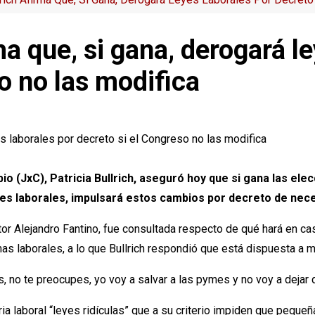
ma que, si gana, derogará l
o no las modifica
io (JxC), Patricia Bullrich, aseguró hoy que si gana las el
yes laborales, impulsará estos cambios por decreto de nec
tor Alejandro Fantino, fue consultada respecto de qué hará en ca
rmas laborales, a lo que Bullrich respondió que está dispuesta a 
 no te preocupes, yo voy a salvar a las pymes y no voy a dejar qu
teria laboral “leyes ridículas” que a su criterio impiden que pe