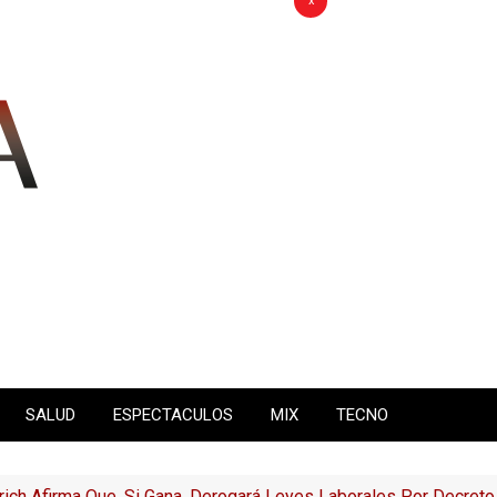
x
SALUD
ESPECTACULOS
MIX
TECNO
llrich Afirma Que, Si Gana, Derogará Leyes Laborales Por Decret