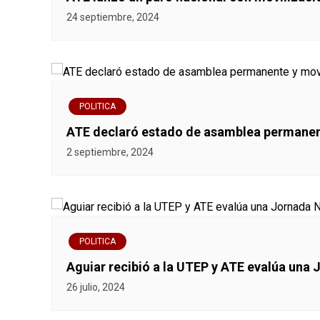
a
24 septiembre, 2024
c
i
ó
POLITICA
ATE declaró estado de asamblea permanent
n
2 septiembre, 2024
d
e
e
POLITICA
n
Aguiar recibió a la UTEP y ATE evalúa una 
26 julio, 2024
t