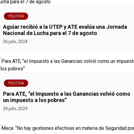
v
e
POLITICA
g
Aguiar recibió a la UTEP y ATE evalúa una Jornada
Nacional de Lucha para el 7 de agosto
a
26 julio, 2024
c
i
ó
POLITICA
n
Para ATE, “el Impuesto a las Ganancias volvió como
un impuesto a los pobres”
d
24 julio, 2024
e
e