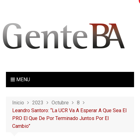
S
a
l
t
a
r
a
l
c
o
MENU
n
t
e
Inicio
2023
Octubre
8
n
Leandro Santoro: “La UCR Va A Esperar A Que Sea El
i
PRO El Que De Por Terminado Juntos Por El
d
Cambio”
o