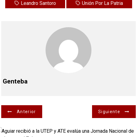
Leandro Santoro
Unión Por La Patria
Genteba
N
Anterior
Siguiente
a