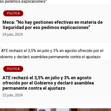
n
POLITICA
t
Meca: “No hay gestiones efectivas en materia de
r
Seguridad por eso pedimos explicaciones”
24 julio, 2024
a
d
a
s
POLITICA
ATE rechazó el 3,5% en julio y 3% en agosto
ofrecido por el Gobierno y declaró asamblea
permanente contra el ajustazo
22 julio, 2024