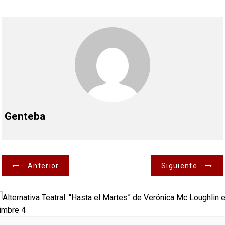
Genteba
N
Anterior
Siguiente
a
v