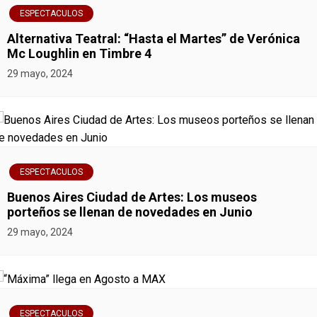
e
ESPECTACULOS
g
Alternativa Teatral: “Hasta el Martes” de Verónica
Mc Loughlin en Timbre 4
a
29 mayo, 2024
c
i
ó
ESPECTACULOS
n
Buenos Aires Ciudad de Artes: Los museos
porteños se llenan de novedades en Junio
d
29 mayo, 2024
e
e
n
ESPECTACULOS