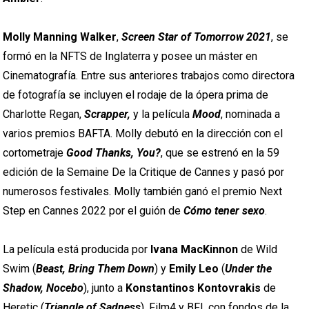
Molly Manning Walker
,
Screen Star of Tomorrow 2021
, se
formó en la NFTS de Inglaterra y posee un máster en
Cinematografía. Entre sus anteriores trabajos como directora
de fotografía se incluyen el rodaje de la ópera prima de
Charlotte Regan,
Scrapper,
y la película
Mood
, nominada a
varios premios BAFTA. Molly debutó en la dirección con el
cortometraje
Good Thanks, You?
, que se estrenó en la 59
edición de la Semaine De la Critique de Cannes y pasó por
numerosos festivales. Molly también ganó el premio Next
Step en Cannes 2022 por el guión de
Cómo tener sexo
.
La película está producida por
Ivana MacKinnon
de Wild
Swim (
Beast, Bring Them Down
) y
Emily Leo
(
Under the
Shadow, Nocebo
), junto a
Konstantinos Kontovrakis
de
Heretic (
Triangle of Sadness
). Film4 y BFI, con fondos de la