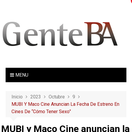
S
a
l
t
a
r
a
l
c
o
MENU
n
t
e
Inicio
2023
Octubre
9
n
MUBI Y Maco Cine Anuncian La Fecha De Estreno En
i
Cines De “Cómo Tener Sexo”
d
o
MUBI y Maco Cine anuncian la