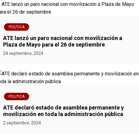
v
e
POLITICA
g
ATE lanzó un paro nacional con movilización a
Plaza de Mayo para el 26 de septiembre
a
24 septiembre, 2024
c
i
ó
POLITICA
n
ATE declaró estado de asamblea permanente y
movilización en toda la administración pública
d
2 septiembre, 2024
e