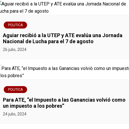
e
n
POLITICA
t
Aguiar recibió a la UTEP y ATE evalúa una Jornada
r
Nacional de Lucha para el 7 de agosto
26 julio, 2024
a
d
a
s
POLITICA
Para ATE, “el Impuesto a las Ganancias volvió como
un impuesto a los pobres”
24 julio, 2024