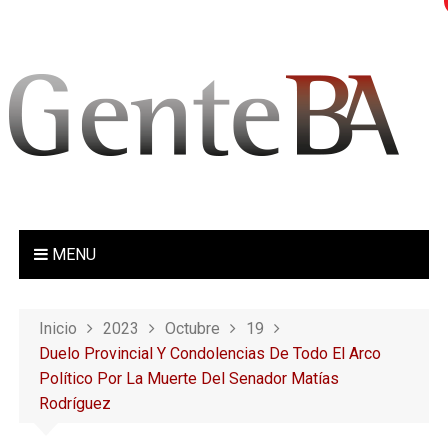
S
a
l
t
a
r
a
l
c
o
MENU
n
t
e
Inicio
2023
Octubre
19
n
Duelo Provincial Y Condolencias De Todo El Arco
i
Político Por La Muerte Del Senador Matías
d
Rodríguez
o