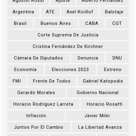
Agustín Rossi
Ajuste
Alberto Fernández
Argentina
ATE
Axel Kicillof
Balotaje
Brasil
Buenos Aires
CABA
CGT
Corte Suprema De Justicia
Cristina Fernández De Kirchner
Cámara De Diputados
Denuncia
DNU
Economía
Elecciones 2023
Estreno
FMI
Frente De Todos
Gabriel Katopodis
Gerardo Morales
Gobierno Nacional
Horacio Rodríguez Larreta
Horacio Rosatti
Inflación
Javier Milei
Juntos Por El Cambio
La Libertad Avanza