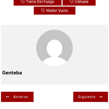
Tierra Del Fuego
Ushuaia
Walter Vuoto
Genteba
N
Anterior
Siguiente
a