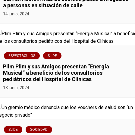
a personas en situación de calle
a
14 junio, 2024
c
i
ó
ESPECTACULOS
SLIDE
n
Plim Plim y sus Amigos presentan “Energía
Musical” a beneficio de los consultorios
d
pediátricos del Hospital de Clínicas
e
13 junio, 2024
e
n
t
SLIDE
SOCIEDAD