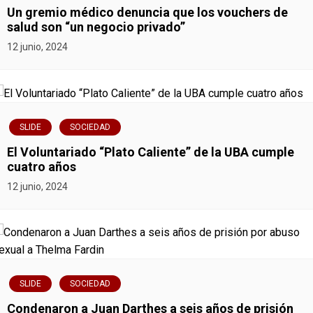
r
Un gremio médico denuncia que los vouchers de
salud son “un negocio privado”
a
12 junio, 2024
d
a
s
SLIDE
SOCIEDAD
El Voluntariado “Plato Caliente” de la UBA cumple
cuatro años
12 junio, 2024
SLIDE
SOCIEDAD
Condenaron a Juan Darthes a seis años de prisión