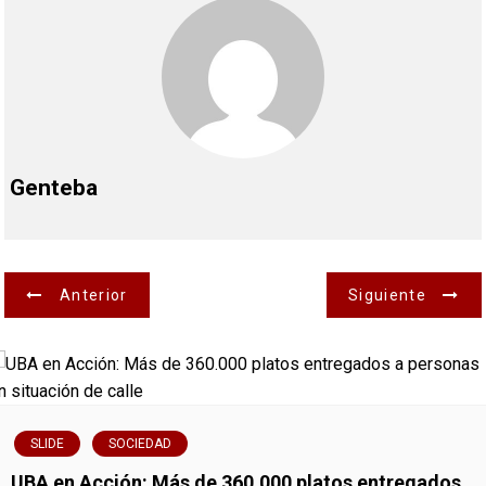
Genteba
N
Anterior
Siguiente
a
v
e
SLIDE
SOCIEDAD
g
UBA en Acción: Más de 360.000 platos entregados