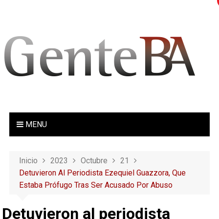
S
a
l
t
a
r
a
l
c
o
MENU
n
t
e
Inicio
2023
Octubre
21
n
Detuvieron Al Periodista Ezequiel Guazzora, Que
i
Estaba Prófugo Tras Ser Acusado Por Abuso
d
o
Detuvieron al periodista