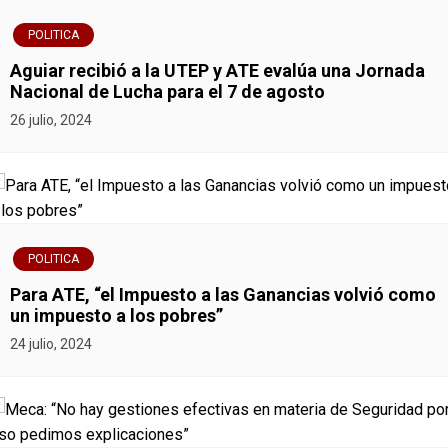
e
POLITICA
g
Aguiar recibió a la UTEP y ATE evalúa una Jornada
Nacional de Lucha para el 7 de agosto
a
26 julio, 2024
c
i
ó
POLITICA
n
Para ATE, “el Impuesto a las Ganancias volvió como
un impuesto a los pobres”
d
24 julio, 2024
e
e