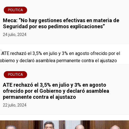
n
POLITICA
t
Meca: “No hay gestiones efectivas en materia de
r
Seguridad por eso pedimos explicaciones”
24 julio, 2024
a
d
a
s
POLITICA
ATE rechazó el 3,5% en julio y 3% en agosto
ofrecido por el Gobierno y declaró asamblea
permanente contra el ajustazo
22 julio, 2024