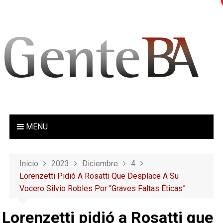
S
a
l
t
a
r
a
l
c
o
MENU
n
t
e
Inicio
2023
Diciembre
4
n
Lorenzetti Pidió A Rosatti Que Desplace A Su
i
Vocero Silvio Robles Por “graves Faltas Éticas”
d
o
Lorenzetti pidió a Rosatti que