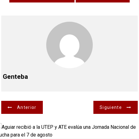
Genteba
N
Anterior
Siguiente
a
v