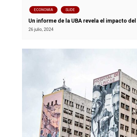
n
ECONOMIA
SLIDE
t
Un informe de la UBA revela el impacto del
r
26 julio, 2024
a
d
a
s