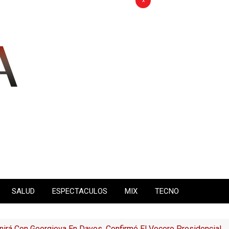
x
SALUD
ESPECTACULOS
MIX
TECNO
nirá Con Georgieva En Davos, Confirmó El Vocero Presidencial