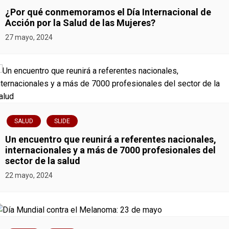
n
¿Por qué conmemoramos el Día Internacional de
Acción por la Salud de las Mujeres?
d
27 mayo, 2024
e
e
n
t
SALUD
SLIDE
r
Un encuentro que reunirá a referentes nacionales,
internacionales y a más de 7000 profesionales del
a
sector de la salud
22 mayo, 2024
d
a
s