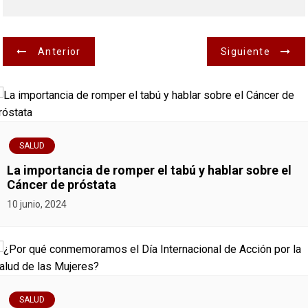
N
Anterior
Siguiente
a
v
e
SALUD
g
La importancia de romper el tabú y hablar sobre el
Cáncer de próstata
a
10 junio, 2024
c
i
ó
SALUD