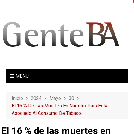
S
a
l
t
a
r
a
l
c
o
MENU
n
t
e
Inicio
2024
Mayo
30
n
El 16 % De Las Muertes En Nuestro País Está
i
Asociado Al Consumo De Tabaco.
d
o
El 16 % de las muertes en