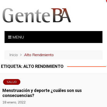
S
a
l
t
a
r
MENU
a
l
c
Inicio
Alto Rendimiento
o
n
ETIQUETA:
ALTO RENDIMIENTO
t
e
n
SALUD
i
Menstruación y deporte ¿cuáles son sus
d
consecuencias?
o
18 enero, 2022