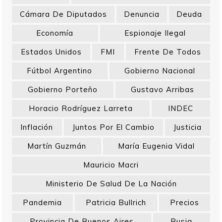
Cámara De Diputados
Denuncia
Deuda
Economía
Espionaje Ilegal
Estados Unidos
FMI
Frente De Todos
Fútbol Argentino
Gobierno Nacional
Gobierno Porteño
Gustavo Arribas
Horacio Rodríguez Larreta
INDEC
Inflación
Juntos Por El Cambio
Justicia
Martín Guzmán
María Eugenia Vidal
Mauricio Macri
Ministerio De Salud De La Nación
Pandemia
Patricia Bullrich
Precios
Provincia De Buenos Aires
Rusia