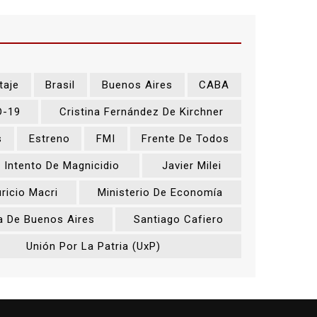
taje
Brasil
Buenos Aires
CABA
D-19
Cristina Fernández De Kirchner
s
Estreno
FMI
Frente De Todos
Intento De Magnicidio
Javier Milei
ricio Macri
Ministerio De Economía
a De Buenos Aires
Santiago Cafiero
Unión Por La Patria (UxP)