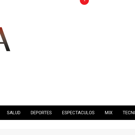
x
SALUD
DEPORTES
ESPECTACULOS
MIX
TECN