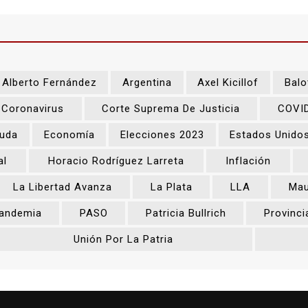
Alberto Fernández
Argentina
Axel Kicillof
Balo
Coronavirus
Corte Suprema De Justicia
COVI
uda
Economía
Elecciones 2023
Estados Unido
al
Horacio Rodríguez Larreta
Inflación
La Libertad Avanza
La Plata
LLA
Mau
andemia
PASO
Patricia Bullrich
Provinci
Unión Por La Patria