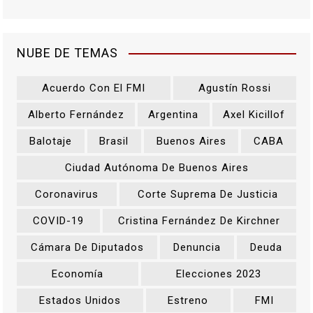
t
r
NUBE DE TEMAS
a
Acuerdo Con El FMI
Agustín Rossi
d
Alberto Fernández
Argentina
Axel Kicillof
a
Balotaje
Brasil
Buenos Aires
CABA
s
Ciudad Autónoma De Buenos Aires
Coronavirus
Corte Suprema De Justicia
COVID-19
Cristina Fernández De Kirchner
Cámara De Diputados
Denuncia
Deuda
Economía
Elecciones 2023
Estados Unidos
Estreno
FMI