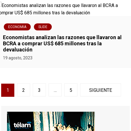
ECONOMIA
SLIDE
Economistas analizan las razones que llavaron al
BCRA a comprar US$ 685 millones tras la
devaluación
19 agosto, 2023
N
1
2
3
…
5
SIGUIENTE
a
v
e