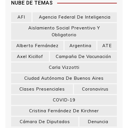
t
NUBE DE TEMAS
r
AFI
Agencia Federal De Inteligencia
a
Aislamiento Social Preventivo Y
Obligatorio
d
Alberto Fernández
Argentina
ATE
a
Axel Kicillof
Campaña De Vacunación
s
Carla Vizzotti
Ciudad Autónoma De Buenos Aires
Clases Presenciales
Coronavirus
COVID-19
Cristina Fernández De Kirchner
Cámara De Diputados
Denuncia