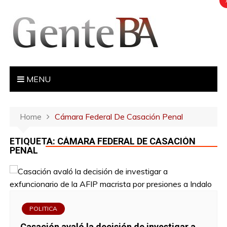
S
k
i
p
t
o
MENU
c
o
n
Home
Cámara Federal De Casación Penal
t
e
ETIQUETA: CÁMARA FEDERAL DE CASACIÓN
n
PENAL
t
POLITICA
Casación avaló la decisión de investigar a