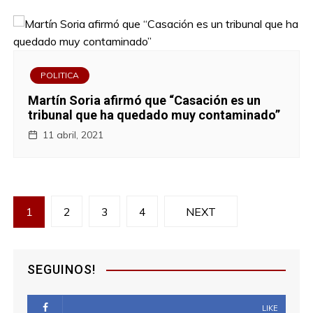
POLITICA
Martín Soria afirmó que “Casación es un
tribunal que ha quedado muy contaminado”
11 abril, 2021
N
1
2
3
4
NEXT
a
v
SEGUINOS!
e
LIKE