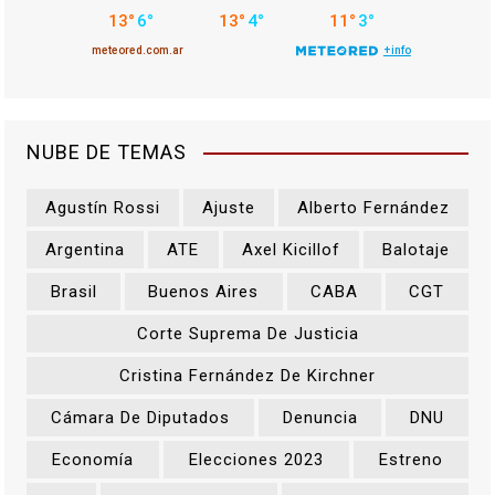
n
t
r
NUBE DE TEMAS
a
Agustín Rossi
Ajuste
Alberto Fernández
d
Argentina
ATE
Axel Kicillof
Balotaje
a
Brasil
Buenos Aires
CABA
CGT
s
Corte Suprema De Justicia
Cristina Fernández De Kirchner
Cámara De Diputados
Denuncia
DNU
Economía
Elecciones 2023
Estreno