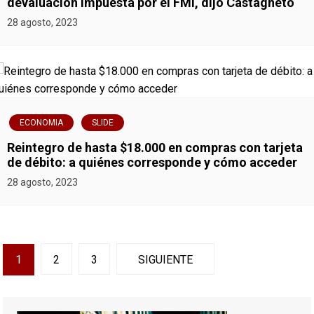
devaluación impuesta por el FMI, dijo Castagneto
28 agosto, 2023
ECONOMIA
SLIDE
Reintegro de hasta $18.000 en compras con tarjeta
de débito: a quiénes corresponde y cómo acceder
28 agosto, 2023
N
1
2
3
SIGUIENTE
a