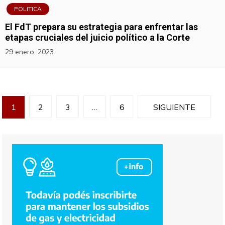
POLITICA
El FdT prepara su estrategia para enfrentar las
etapas cruciales del juicio político a la Corte
29 enero, 2023
N
1
2
3
…
6
SIGUIENTE
a
v
e
g
a