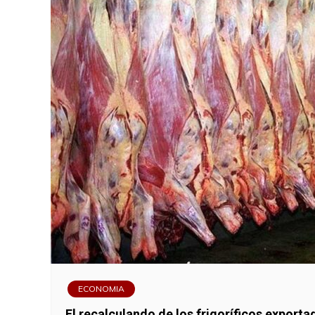
ECONOMIA
El recalculando de los frigoríficos expor