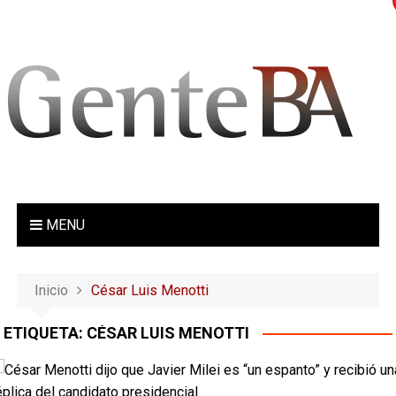
S
a
l
t
a
r
a
l
c
o
MENU
n
t
e
Inicio
César Luis Menotti
n
i
ETIQUETA:
CÉSAR LUIS MENOTTI
d
o