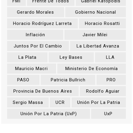
FMI
Frente De Todos
Gabriel Katopodis
Gerardo Morales
Gobierno Nacional
Horacio Rodríguez Larreta
Horacio Rosatti
Inflación
Javier Milei
Juntos Por El Cambio
La Libertad Avanza
La Plata
Ley Bases
LLA
Mauricio Macri
Ministerio De Economía
PASO
Patricia Bullrich
PRO
Provincia De Buenos Aires
Rodolfo Aguiar
Sergio Massa
UCR
Unión Por La Patria
Unión Por La Patria (UxP)
UxP