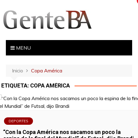
S
a
l
t
a
r
MENU
a
l
c
Inicio
Copa América
o
n
ETIQUETA:
COPA AMÉRICA
t
e
n
i
d
DEPORTES
o
“Con la Copa América nos sacamos un poco la