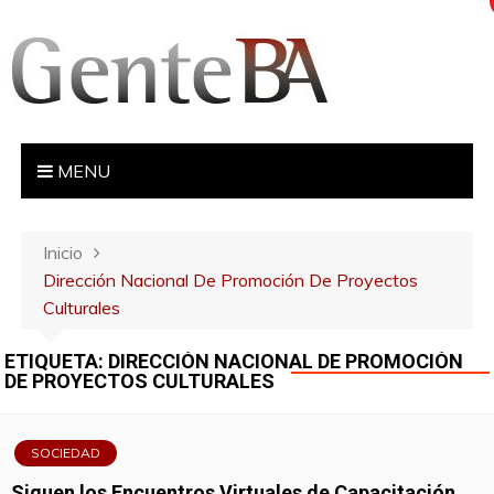
S
a
l
t
a
r
MENU
a
l
c
Inicio
o
Dirección Nacional De Promoción De Proyectos
n
Culturales
t
e
ETIQUETA:
DIRECCIÓN NACIONAL DE PROMOCIÓN
n
DE PROYECTOS CULTURALES
i
d
o
SOCIEDAD
Siguen los Encuentros Virtuales de Capacitación