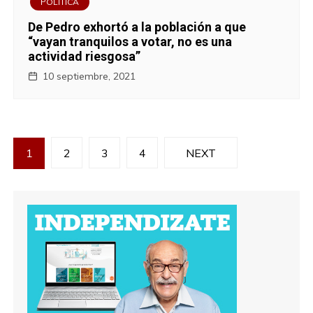
POLITICA
De Pedro exhortó a la población a que
“vayan tranquilos a votar, no es una
actividad riesgosa”
10 septiembre, 2021
N
1
2
3
4
NEXT
a
v
e
g
a