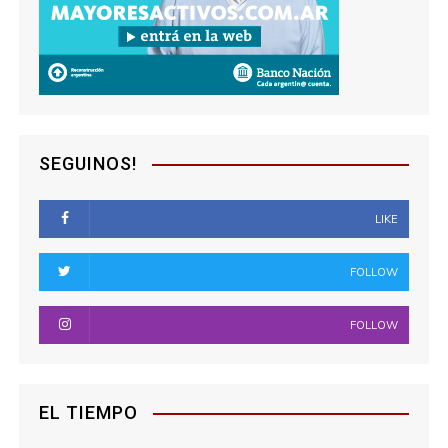
c
i
ó
n
SEGUINOS!
d
LIKE
e
e
FOLLOW
n
FOLLOW
t
r
EL TIEMPO