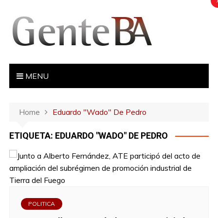
S
k
i
p
t
o
MENU
c
o
n
Home
Eduardo "Wado" De Pedro
t
e
ETIQUETA: EDUARDO "WADO" DE PEDRO
n
t
POLITICA