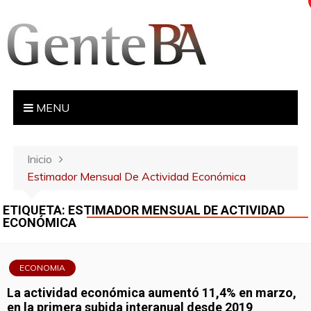
S
a
l
t
a
r
MENU
a
l
c
Inicio
o
Estimador Mensual De Actividad Económica
n
t
ETIQUETA:
ESTIMADOR MENSUAL DE ACTIVIDAD
e
ECONÓMICA
n
i
d
ECONOMIA
o
La actividad económica aumentó 11,4% en marzo,
en la primera subida interanual desde 2019