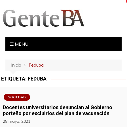
S
a
l
t
a
r
MENU
a
l
c
Inicio
Feduba
o
n
ETIQUETA:
FEDUBA
t
e
n
SOCIEDAD
i
Docentes universitarios denuncian al Gobierno
d
porteño por excluirlos del plan de vacunación
o
28 mayo, 2021