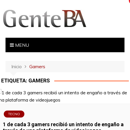
S
a
l
t
a
r
MENU
a
l
c
Inicio
Gamers
o
n
ETIQUETA:
GAMERS
t
e
n
i
d
TECNO
o
1 de cada 3 gamers recibió un intento de engaño a