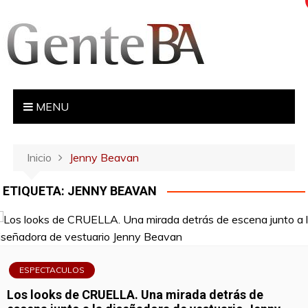
S
a
l
t
a
r
MENU
a
l
c
Inicio
Jenny Beavan
o
n
ETIQUETA:
JENNY BEAVAN
t
e
n
i
d
ESPECTACULOS
o
Los looks de CRUELLA. Una mirada detrás de