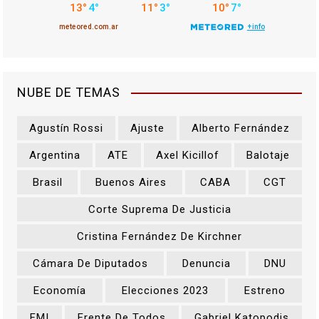
NUBE DE TEMAS
Agustín Rossi
Ajuste
Alberto Fernández
Argentina
ATE
Axel Kicillof
Balotaje
Brasil
Buenos Aires
CABA
CGT
Corte Suprema De Justicia
Cristina Fernández De Kirchner
Cámara De Diputados
Denuncia
DNU
Economía
Elecciones 2023
Estreno
FMI
Frente De Todos
Gabriel Katopodis