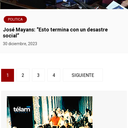
POLITICA
José Mayans: “Esto termina con un desastre
social”
30 diciembre, 2023
N
1
2
3
4
SIGUIENTE
a
v
e
g