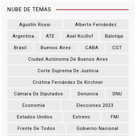
r
NUBE DE TEMAS
a
Agustín Rossi
Alberto Fernández
d
Argentina
ATE
Axel Kicillof
Balotaje
a
Brasil
Buenos Aires
CABA
CGT
s
Ciudad Autónoma De Buenos Aires
Corte Suprema De Justicia
Cristina Fernández De Kirchner
Cámara De Diputados
Denuncia
DNU
Economía
Elecciones 2023
Estados Unidos
Estreno
FMI
Frente De Todos
Gobierno Nacional