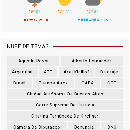
e
n
t
r
NUBE DE TEMAS
a
Agustín Rossi
Alberto Fernández
d
Argentina
ATE
Axel Kicillof
Balotaje
a
Brasil
Buenos Aires
CABA
CGT
s
Ciudad Autónoma De Buenos Aires
Corte Suprema De Justicia
Cristina Fernández De Kirchner
Cámara De Diputados
Denuncia
DNU