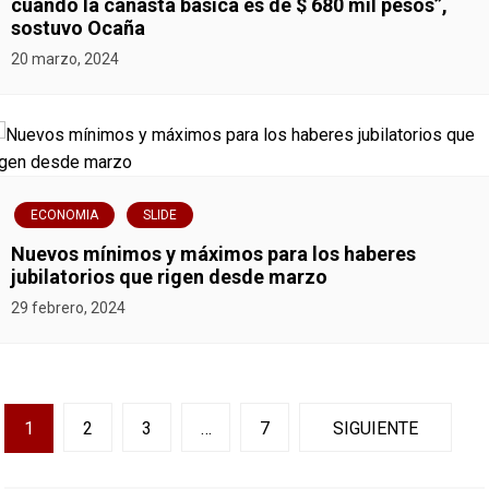
cuando la canasta básica es de $ 680 mil pesos”,
sostuvo Ocaña
20 marzo, 2024
ECONOMIA
SLIDE
Nuevos mínimos y máximos para los haberes
jubilatorios que rigen desde marzo
29 febrero, 2024
N
1
2
3
…
7
SIGUIENTE
a