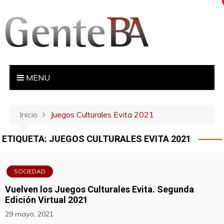
S
a
l
t
a
r
MENU
a
l
c
Inicio
Juegos Culturales Evita 2021
o
n
ETIQUETA:
JUEGOS CULTURALES EVITA 2021
t
e
n
SOCIEDAD
i
Vuelven los Juegos Culturales Evita. Segunda
d
Edición Virtual 2021
o
29 mayo, 2021