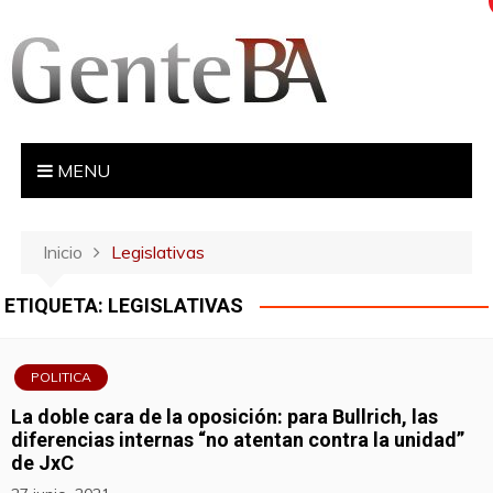
S
a
l
t
a
r
MENU
a
l
c
Inicio
Legislativas
o
n
ETIQUETA:
LEGISLATIVAS
t
e
n
POLITICA
i
La doble cara de la oposición: para Bullrich, las
d
diferencias internas “no atentan contra la unidad”
o
de JxC