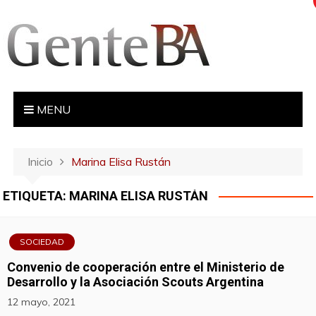
S
a
l
t
a
r
MENU
a
l
c
Inicio
Marina Elisa Rustán
o
n
ETIQUETA:
MARINA ELISA RUSTÁN
t
e
n
SOCIEDAD
i
Convenio de cooperación entre el Ministerio de
d
Desarrollo y la Asociación Scouts Argentina
o
12 mayo, 2021