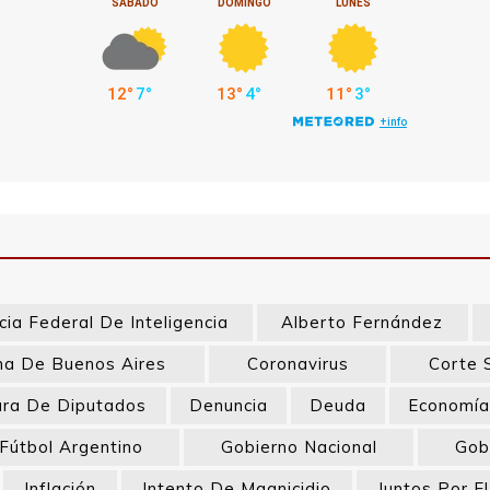
ia Federal De Inteligencia
Alberto Fernández
a De Buenos Aires
Coronavirus
Corte 
ra De Diputados
Denuncia
Deuda
Economí
Fútbol Argentino
Gobierno Nacional
Gob
Inflación
Intento De Magnicidio
Juntos Por E