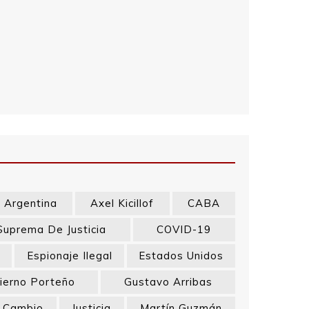
Argentina
Axel Kicillof
CABA
Suprema De Justicia
COVID-19
a
Espionaje Ilegal
Estados Unidos
ierno Porteño
Gustavo Arribas
l Cambio
Justicia
Martín Guzmán