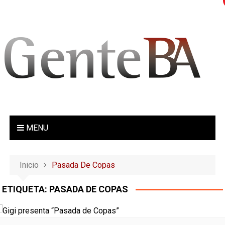
S
a
l
t
a
r
a
l
c
o
MENU
n
t
e
Inicio
Pasada De Copas
n
i
ETIQUETA:
PASADA DE COPAS
d
o