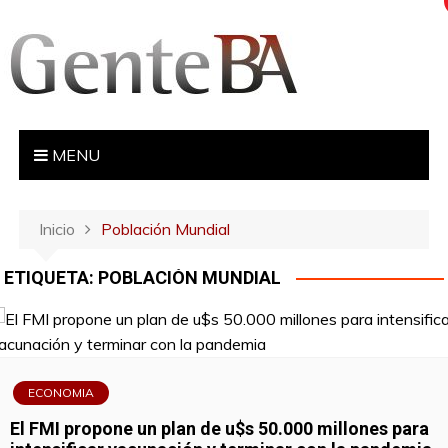
S
a
l
t
a
r
MENU
a
l
c
Inicio
Población Mundial
o
n
ETIQUETA:
POBLACIÓN MUNDIAL
t
e
n
i
d
ECONOMIA
o
El FMI propone un plan de u$s 50.000 millones para