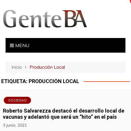
S
a
l
t
a
r
MENU
a
l
c
Inicio
Producción Local
o
n
ETIQUETA:
PRODUCCIÓN LOCAL
t
e
n
SOCIEDAD
i
Roberto Salvarezza destacó el desarrollo local de
d
vacunas y adelantó que será un “hito” en el país
o
3 junio, 2021