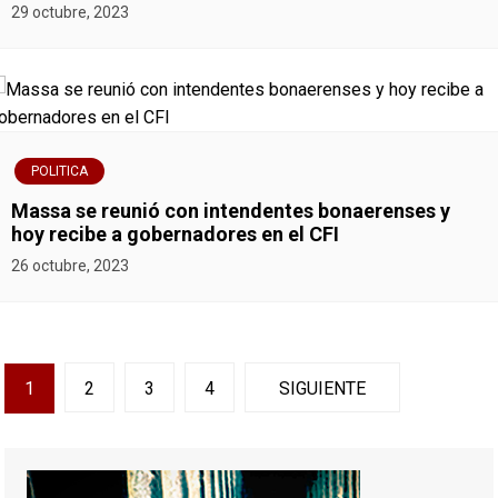
29 octubre, 2023
POLITICA
Massa se reunió con intendentes bonaerenses y
hoy recibe a gobernadores en el CFI
26 octubre, 2023
N
1
2
3
4
SIGUIENTE
a
v