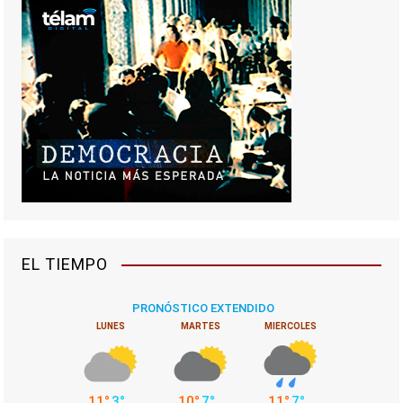
e
g
a
c
i
ó
n
EL TIEMPO
d
e
e