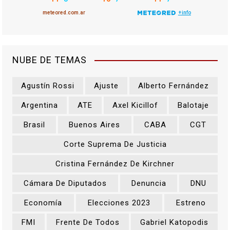
n
t
r
NUBE DE TEMAS
a
Agustín Rossi
Ajuste
Alberto Fernández
d
Argentina
ATE
Axel Kicillof
Balotaje
a
Brasil
Buenos Aires
CABA
CGT
s
Corte Suprema De Justicia
Cristina Fernández De Kirchner
Cámara De Diputados
Denuncia
DNU
Economía
Elecciones 2023
Estreno
FMI
Frente De Todos
Gabriel Katopodis