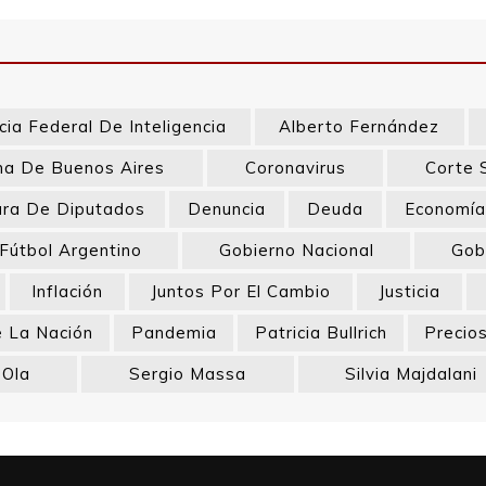
ia Federal De Inteligencia
Alberto Fernández
a De Buenos Aires
Coronavirus
Corte 
ra De Diputados
Denuncia
Deuda
Economí
Fútbol Argentino
Gobierno Nacional
Gob
Inflación
Juntos Por El Cambio
Justicia
e La Nación
Pandemia
Patricia Bullrich
Precio
 Ola
Sergio Massa
Silvia Majdalani