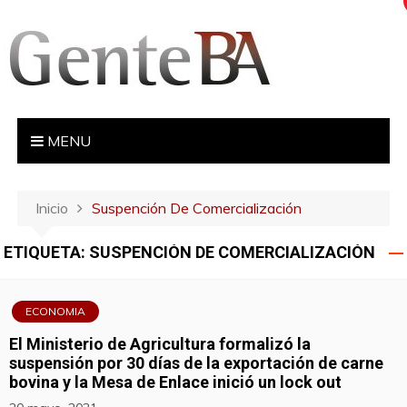
S
a
l
t
a
r
MENU
a
l
c
Inicio
Suspención De Comercialización
o
n
ETIQUETA:
SUSPENCIÓN DE COMERCIALIZACIÓN
t
e
n
ECONOMIA
i
El Ministerio de Agricultura formalizó la
d
suspensión por 30 días de la exportación de carne
o
bovina y la Mesa de Enlace inició un lock out