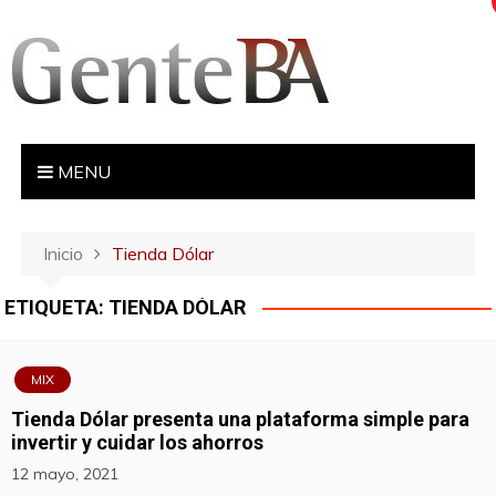
S
a
l
t
a
r
MENU
a
l
c
Inicio
Tienda Dólar
o
n
ETIQUETA:
TIENDA DÓLAR
t
e
n
MIX
i
Tienda Dólar presenta una plataforma simple para
d
invertir y cuidar los ahorros
o
12 mayo, 2021