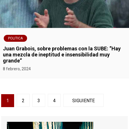
POLITICA
Juan Grabois, sobre problemas con la SUBE: “Hay
una mezcla de ineptitud e insensibilidad muy
grande”
8 febrero, 2024
N
1
2
3
4
SIGUIENTE
a
v