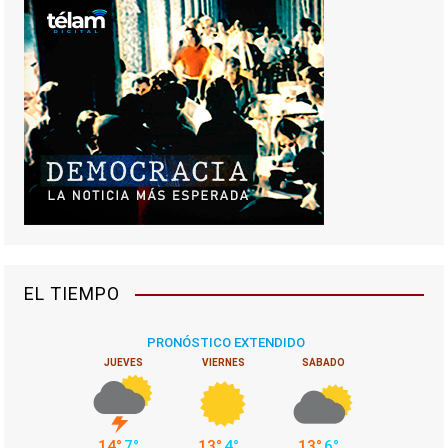
e
g
a
c
i
ó
n
EL TIEMPO
d
e
e