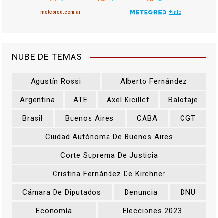
n
t
r
NUBE DE TEMAS
a
Agustín Rossi
Alberto Fernández
d
Argentina
ATE
Axel Kicillof
Balotaje
a
Brasil
Buenos Aires
CABA
CGT
s
Ciudad Autónoma De Buenos Aires
Corte Suprema De Justicia
Cristina Fernández De Kirchner
Cámara De Diputados
Denuncia
DNU
Economía
Elecciones 2023