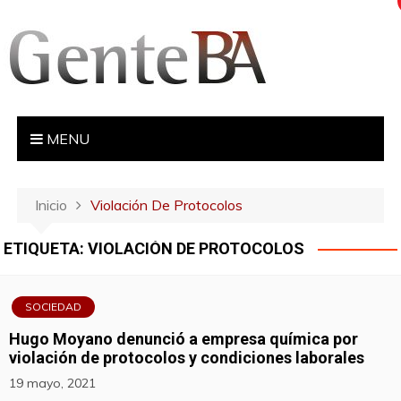
S
a
l
t
a
r
MENU
a
l
c
Inicio
Violación De Protocolos
o
n
ETIQUETA:
VIOLACIÓN DE PROTOCOLOS
t
e
n
SOCIEDAD
i
Hugo Moyano denunció a empresa química por
d
violación de protocolos y condiciones laborales
o
19 mayo, 2021