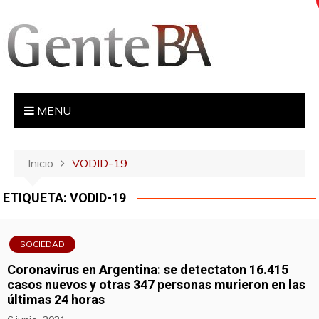
S
a
l
t
a
r
MENU
a
l
c
Inicio
VODID-19
o
n
ETIQUETA:
VODID-19
t
e
n
SOCIEDAD
i
Coronavirus en Argentina: se detectaton 16.415
d
casos nuevos y otras 347 personas murieron en las
o
últimas 24 horas